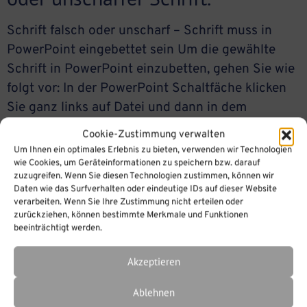
Schrift falsch oder unscharf – Schrift muss in
PowerPoint eingebettet sein Um die gewählte
Schrift in PowerPoint einzubetten, gehen Sie wie
folgt vor: In der PowerPoint Schaltfäche klicken
Sie ganz links auf Datei und dann in dem
Popupmenü ganz unten auf –> „Optionen“ In
Cookie-Zustimmung verwalten
den PowerPoint-Optionen, klicken Sie auf –>
Um Ihnen ein optimales Erlebnis zu bieten, verwenden wir Technologien
„Speichern“ Nun scrollen Sie zum […]
wie Cookies, um Geräteinformationen zu speichern bzw. darauf
zuzugreifen. Wenn Sie diesen Technologien zustimmen, können wir
Daten wie das Surfverhalten oder eindeutige IDs auf dieser Website
verarbeiten. Wenn Sie Ihre Zustimmung nicht erteilen oder
zurückziehen, können bestimmte Merkmale und Funktionen
Kann ich die Schriftart ändern?
beeinträchtigt werden.
Akzeptieren
iSpring Page: Kann ich die Schriftart verändern?
Folgende Einstellungen können Sie vornehmen: 1.
Ablehnen
) In den Grundeinstellungen die Schriftart für