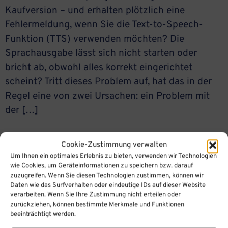
Kaufversion – und erhalten plötzlich eine
Fehlermeldung, wenn Sie die Text-to-Speech-
Funktion (TTS) verwenden möchten? Die
Sprachausgabe lässt sich nicht starten oder
bricht ab, obwohl alles korrekt eingerichtet
scheint? Tritt dieses Problem auf, hat das in der
Regel eine von zwei Ursachen: ein Problem mit
der […]
Cookie-Zustimmung verwalten
Text to Speech mit iSpring Suite
Um Ihnen ein optimales Erlebnis zu bieten, verwenden wir Technologien
wie Cookies, um Geräteinformationen zu speichern bzw. darauf
AI oder iSpring Suite Basic (bis
zuzugreifen. Wenn Sie diesen Technologien zustimmen, können wir
Daten wie das Surfverhalten oder eindeutige IDs auf dieser Website
Version 11.17.15003)
verarbeiten. Wenn Sie Ihre Zustimmung nicht erteilen oder
zurückziehen, können bestimmte Merkmale und Funktionen
beeinträchtigt werden.
Sie wollen ein ansprechendes Voiceover für Ihren