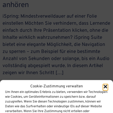
anhören
iSpring: Mindestverweildauer auf einer Folie
einstellen Möchten Sie verhindern, dass Lernende
einfach durch Ihre Präsentation klicken, ohne die
Inhalte wirklich wahrzunehmen? iSpring Suite
bietet eine elegante Möglichkeit, die Navigation
zu sperren – zum Beispiel für eine bestimmte
Anzahl von Sekunden oder solange, bis ein Audio
vollständig abgespielt wurde. In diesem Artikel
zeigen wir Ihnen Schritt […]
Cookie-Zustimmung verwalten
Um Ihnen ein optimales Erlebnis zu bieten, verwenden wir Technologien
Wie kann ich den Nutzer daran
wie Cookies, um Geräteinformationen zu speichern bzw. darauf
zuzugreifen. Wenn Sie diesen Technologien zustimmen, können wir
hindern zu klicken, z.B. für 20
Daten wie das Surfverhalten oder eindeutige IDs auf dieser Website
verarbeiten. Wenn Sie Ihre Zustimmung nicht erteilen oder