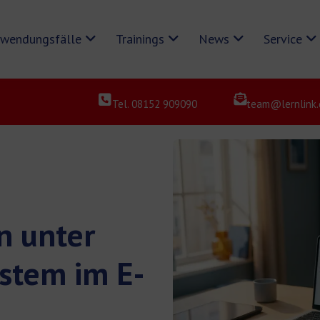
wendungsfälle
Trainings
News
Service
Tel. 08152 909090
team@lernlink.
n unter
stem im E-