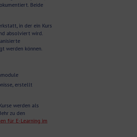
dokumentiert. Beide
kstatt, in der ein Kurs
nd absolviert wird.
anisierte
lgt werden können.
rnmodule
isse, erstellt
 Kurse werden als
ehr zu den
n für E-Learning im