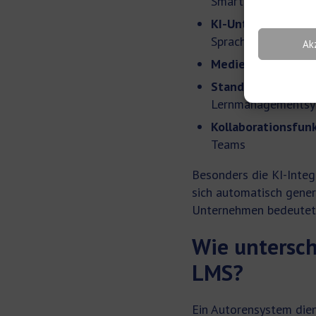
Smartphones, Tabl
KI-Unterstützung:
Sprachen
Ak
Medienintegration
Standardkonforme
Lernmanagementsy
Kollaborationsfun
Teams
Besonders die KI-Integ
sich automatisch generi
Unternehmen bedeutet 
Wie untersch
LMS?
Ein Autorensystem die