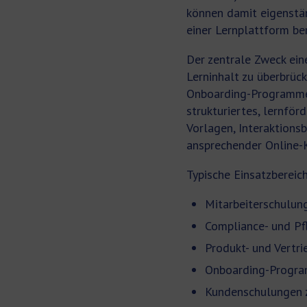
können damit eigenstä
einer Lernplattform ber
Der zentrale Zweck ein
Lerninhalt zu überbrüc
Onboarding-Programme d
strukturiertes, lernför
Vorlagen, Interaktions
ansprechender Online-K
Typische Einsatzbereic
Mitarbeiterschulung
Compliance- und Pfl
Produkt- und Vertr
Onboarding-Progra
Kundenschulungen z