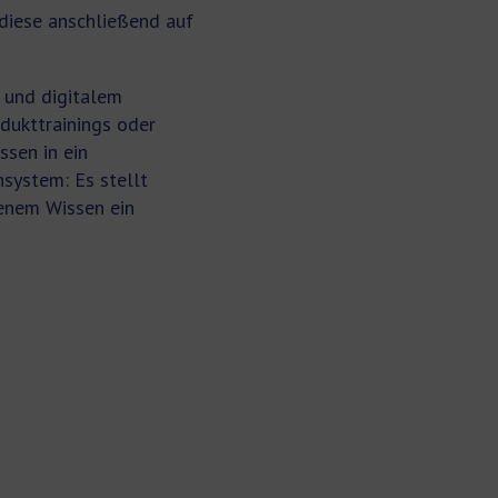
diese anschließend auf
n und digitalem
dukttrainings oder
sen in ein
nsystem: Es stellt
denem Wissen ein