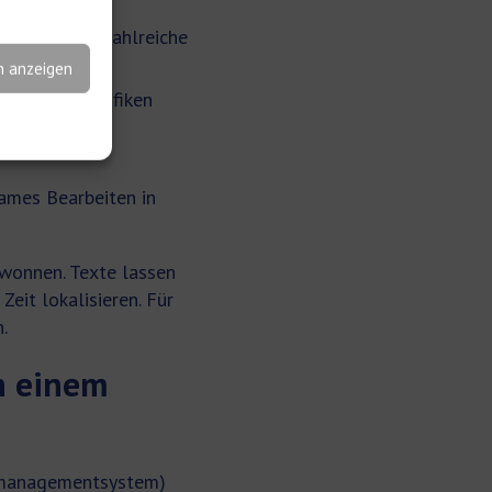
etzungen in zahlreiche
n anzeigen
eraktiven Grafiken
egration in
ames Bearbeiten in
ewonnen. Texte lassen
Zeit lokalisieren. Für
.
n einem
rnmanagementsystem)