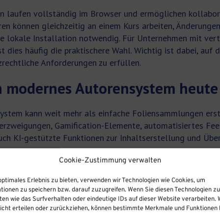
 laufen vollständig im Browser und ermöglichen kollabora
ren können gleichzeitig an einem Kurs arbeiten, Änderungen 
eine lokale Installation notwendig. Für Unternehmen mit ver
 dies häufig die praktischere Wahl. Wichtig ist dabei, auf 
rechtliche Anforderungen zu erfüllen.
n modernes Autorensystem heute 
ystem kann weit mehr als einfache Foliensammlungen erste
 Verzweigungen, Gamification-Elemente, automatisiertes Fee
 KI-gestützte Funktionen zur Inhaltserstellung und Über
 zeitgemäßer E-Learning-Software gehören:
Cookie-Zustimmung verwalten
nte:
Drag-and-Drop-Aufgaben, Quizze, Szenarien mit Ents
optimales Erlebnis zu bieten, verwenden wir Technologien wie Cookies, um
tionen zu speichern bzw. darauf zuzugreifen. Wenn Sie diesen Technologien z
en wie das Surfverhalten oder eindeutige IDs auf dieser Website verarbeiten. 
:
Automatische Anpassung der Inhalte an verschiedene En
cht erteilen oder zurückziehen, können bestimmte Merkmale und Funktionen b