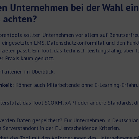
en Unternehmen bei der Wahl ein
s achten?
orentools sollten Unternehmen vor allem auf Benutzerfreu
m eingesetzten LMS, Datenschutzkonformität und den Funk
zielen passt. Ein Tool, das technisch leistungsfähig, aber
der Praxis kaum genutzt.
kriterien im Überblick:
hkeit:
Können auch Mitarbeitende ohne E-Learning-Erfahru
erstützt das Tool SCORM, xAPI oder andere Standards, d
erden Daten gespeichert? Für Unternehmen in Deutschla
 Serverstandort in der EU entscheidende Kriterien.
st das Tool mit den Anforderungen des Unternehmens mit