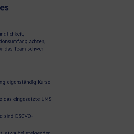
es
ndlichkeit,
tionsumfang achten,
 für das Team schwer
ng eigenständig Kurse
ie das eingesetzte LMS
nd sind DSGVO-
, etwa bei steigender