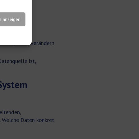
twendigen
n anzeigen
et, riskiert
I-Endpunkte verändern
atenquelle ist,
System
itenden,
t. Welche Daten konkret