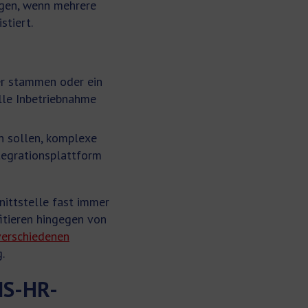
egen, wenn mehrere
stiert.
r stammen oder ein
elle Inbetriebnahme
n sollen, komplexe
tegrationsplattform
ittstelle fast immer
itieren hingegen von
verschiedenen
.
MS-HR-