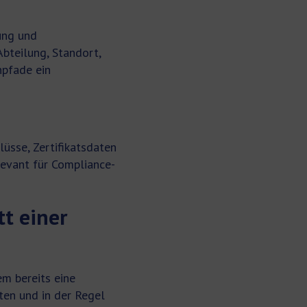
ung und
bteilung, Standort,
npfade ein
üsse, Zertifikatsdaten
levant für Compliance-
tt einer
m bereits eine
rten und in der Regel