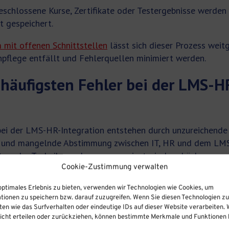
schlossene Kurse, Zertifikate oder Testergebnisse werden
t gespeichert.
 mit offenen Schnittstellen
lässt sich dieser Prozess weit
pflege entfällt und Fehlerquellen minimiert werden.
 häufigsten Fehler bei der LMS-H
bei der LMS-HR-Integration entstehen durch unzureichende
 und mangelnde Abstimmung zwischen IT, HR und dem LMS-
t an der Technik, sondern an organisatorischen Lücken.
Cookie-Zustimmung verwalten
rquellen gehören:
optimales Erlebnis zu bieten, verwenden wir Technologien wie Cookies, um
tionen zu speichern bzw. darauf zuzugreifen. Wenn Sie diesen Technologien z
enformate:
Wenn das HR-System Abteilungen anders benen
en wie das Surfverhalten oder eindeutige IDs auf dieser Website verarbeiten. 
isierungsfehler. Eine gemeinsame Taxonomie muss vor der 
cht erteilen oder zurückziehen, können bestimmte Merkmale und Funktionen b