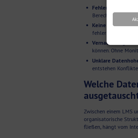
Fehlende Zugriffs
Berechtigungen nic
Ak
Keine Teststrategi
fehlerhafte Datens
Vernachlässigte W
können. Ohne Monit
Unklare Datenhohe
entstehen Konflikte
Welche Date
ausgetausch
Zwischen einem LMS u
organisatorische Struk
fließen, hängt vom Inte