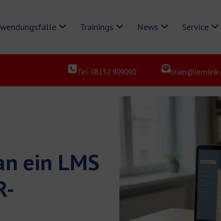
wendungsfälle
Trainings
News
Service
Tel. 08152 909090
team@lernlink.
an ein LMS
R-