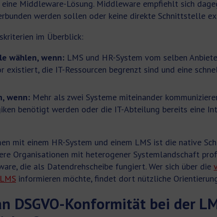
ls eine Middleware-Lösung. Middleware empfiehlt sich dag
rbunden werden sollen oder keine direkte Schnittstelle exi
kriterien im Überblick:
lle wählen, wenn:
LMS und HR-System vom selben Anbiete
or existiert, die IT-Ressourcen begrenzt sind und eine schn
n, wenn:
Mehr als zwei Systeme miteinander kommuniziere
ken benötigt werden oder die IT-Abteilung bereits eine In
en mit einem HR-System und einem LMS ist die native Schn
ere Organisationen mit heterogener Systemlandschaft prof
ware, die als Datendrehscheibe fungiert. Wer sich über die
s LMS
informieren möchte, findet dort nützliche Orientierung
man DSGVO-Konformität bei der L