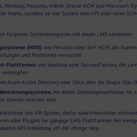
s, Workday, Personio, HiBob, Oracle HCM und Microsoft D
 die Marke, sondern ob das System eine API oder einen SC
sich folgende Systemkategorien mit einem LMS verbinden:
gssysteme (HRIS)
wie Personio oder SAP HCM, die Stamm
teilungen und Positionen verwalten
t-Plattformen
wie Workday oder SuccessFactors, die Ler
g verknüpfen
ie Azure Active Directory oder Okta, über die Single Sign-O
sabrechnungssysteme
, bei denen Schulungsnachweise für s
te Zwecke relevant sind
erbreiteter das HR-System, desto wahrscheinlicher existiere
ren oder Plugins für gängige LMS-Plattformen. Bei wenige
viduelle API-Anbindung oft der einzige Weg.