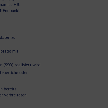
ynamics HR.
IM-Endpunkt
daten zu
npfade mit
n (SSO) realisiert wird
teuerliche oder
n bereits
r verbreiteten