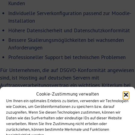
Kunden
Individuelle Serverkonfiguration passend zur Moodle-
Installation
Höhere Datensicherheit und Datenschutzkonformität
Bessere Skalierungsmöglichkeiten bei wachsenden
Anforderungen
Professioneller Support bei technischen Problemen
Für Unternehmen, die auf DSGVO-Konformität angewiesen
sind, ist Hosting auf deutschen Servern mit
Auftragsverarbeitungsvertrag ein wichtiges Kriterium bei
der Auswahl des Hosting-Modells.
Cookie-Zustimmung verwalten
Um Ihnen ein optimales Erlebnis zu bieten, verwenden wir Technologien
Wann sollte ein Unternehmen
wie Cookies, um Geräteinformationen zu speichern bzw. darauf
zuzugreifen. Wenn Sie diesen Technologien zustimmen, können wir
seine Moodle-Infrastruktur
Daten wie das Surfverhalten oder eindeutige IDs auf dieser Website
verarbeiten. Wenn Sie Ihre Zustimmung nicht erteilen oder
upgraden?
zurückziehen, können bestimmte Merkmale und Funktionen