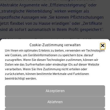
Abstrakte Argumente wie „Effizienzsteigerung“ oder
„strategische Weiterbildung“ wirken weniger als
spezifische Aussagen wie „Sie können Pflichtschulungen
jetzt flexibel von zu Hause erledigen“ oder „Zertifikate
sind ab sofort automatisch in Ihrem Profil gespeichert“.
Effektive Kommunikationsstrategien für die LMS-
Cookie-Zustimmung verwalten
Implementierung umfassen:
Um Ihnen ein optimales Erlebnis zu bieten, verwenden wir Technologien
wie Cookies, um Geräteinformationen zu speichern bzw. darauf
Nutzenargumente aus Mitarbeitendensicht
zuzugreifen. Wenn Sie diesen Technologien zustimmen, können wir
formulieren
, nicht aus Unternehmenssicht
Daten wie das Surfverhalten oder eindeutige IDs auf dieser Website
verarbeiten. Wenn Sie Ihre Zustimmung nicht erteilen oder
Mehrere Kanäle nutzen
: Intranet, E-Mail,
zurückziehen, können bestimmte Merkmale und Funktionen
Teammeeting und persönliche Gespräche
beeinträchtigt werden.
Erfolgsgeschichten teilen
, sobald erste
Pilotnutzende positive Erfahrungen gemacht haben
Akzeptieren
Führungskräfte als Vorbilder einsetzen
, die das
Ablehnen
System selbst sichtbar nutzen