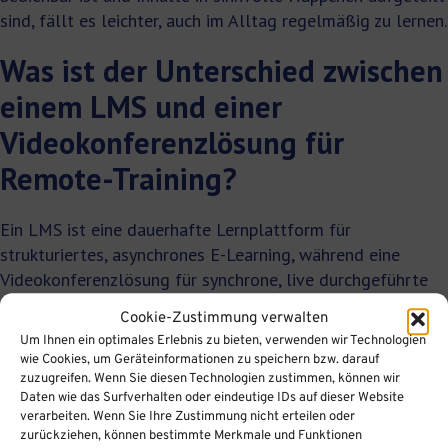
sind, fällt es leichter, auch im Alltag regelmäßig zu lernen.
Was ist der Unterschied zwischen
einem LMS und einer
Videokonferenzlösung für
Remote-Training?
Ein LMS ist eine dauerhafte Lernplattform für
strukturiertes, asynchrones E-Learning, während eine
Videokonferenzlösung für synchrone, live durchgeführte
Online-Trainings gedacht ist. Beide Werkzeuge haben ihren
Cookie-Zustimmung verwalten
Platz im Remote-Training, erfüllen jedoch grundlegend
Um Ihnen ein optimales Erlebnis zu bieten, verwenden wir Technologien
verschiedene Aufgaben.
wie Cookies, um Geräteinformationen zu speichern bzw. darauf
zuzugreifen. Wenn Sie diesen Technologien zustimmen, können wir
Was ein LMS leistet
Daten wie das Surfverhalten oder eindeutige IDs auf dieser Website
verarbeiten. Wenn Sie Ihre Zustimmung nicht erteilen oder
zurückziehen, können bestimmte Merkmale und Funktionen
Ein Lernmanagementsystem speichert Kurse dauerhaft,