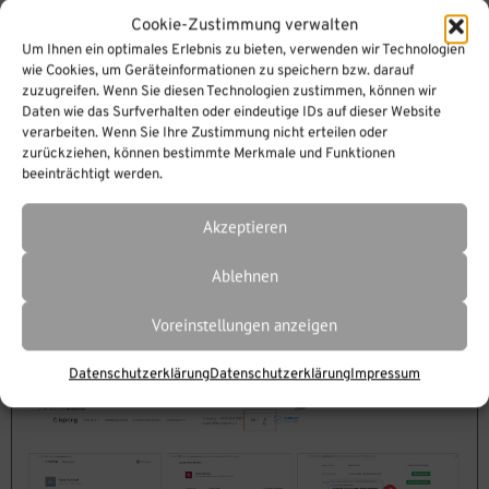
Cookie-Zustimmung verwalten
Um Ihnen ein optimales Erlebnis zu bieten, verwenden wir Technologien
wie Cookies, um Geräteinformationen zu speichern bzw. darauf
2.) Die aktuelle .msi Datei zum
zuzugreifen. Wenn Sie diesen Technologien zustimmen, können wir
Daten wie das Surfverhalten oder eindeutige IDs auf dieser Website
Download finden Sie in Ihrem iSpring
verarbeiten. Wenn Sie Ihre Zustimmung nicht erteilen oder
zurückziehen, können bestimmte Merkmale und Funktionen
Konto, auf der Webseite von iSpring
beeinträchtigt werden.
https://www.ispringlearn.de/
Akzeptieren
https://www.ispringsolutions.com/
Ablehnen
Melden Sie sich an, gehen zum Reiter
Voreinstellungen anzeigen
„Lizenzen“ –> „Herunterladen“
Datenschutzerklärung
Datenschutzerklärung
Impressum