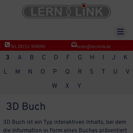
Tel. 08152 909090
team@lernlink.de
3
A
B
C
D
F
G
H
I
J
K
L
M
N
O
P
Q
R
S
T
U
V
W
X
Y
3D Buch
3D Buch ist ein Typ interaktiven Inhalts, bei dem
die Information in Form eines Buches präsentiert