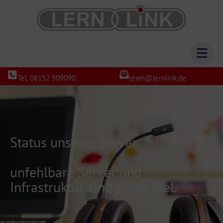
Tel. 08152 909090
team@lernlink.de
Status unserer Server
unfehlbare Server und
Infrastruktur sind unser Ziel.