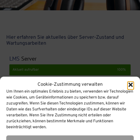
Hier erfahren Sie aktuelles über Server-Zustand und
Wartungsarbeiten
LMS
Server
Aktuell aufrufbar
100%
Cookie-Zustimmung verwalten
Conference-Server und Server-Pools
Um Ihnen ein optimales Erlebnis zu bieten, verwenden wir Technologien
wie Cookies, um Geräteinformationen zu speichern bzw. darauf
Aktuell aufrufbar
100%
zuzugreifen. Wenn Sie diesen Technologien zustimmen, können wir
Daten wie das Surfverhalten oder eindeutige IDs auf dieser Website
Conference-Pool
verarbeiten. Wenn Sie Ihre Zustimmung nicht erteilen oder
zurückziehen, können bestimmte Merkmale und Funktionen
Aktuell aufrufbar
100%
beeinträchtigt werden.