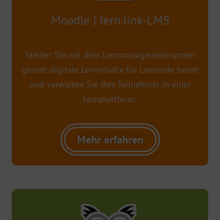
Moodle | lern.link-LMS
Stellen Sie mit dem Lernmanagementsystem
gezielt digitale Lerninhalte für Lernende bereit
und verwalten Sie Ihre Teilnehmer in einer
Lernplattform.
Mehr erfahren