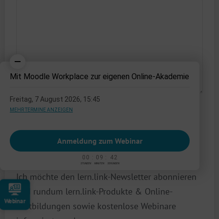
Mit Moodle Workplace zur eigenen Online-Akademie
Freitag, 7 August 2026, 15:45
MEHR TERMINE ANZEIGEN
Anmeldung zum Webinar
0
0
0
9
4
1
0
0
:
0
9
:
4
1
Newsletter
STUNDEN
MINUTEN
SEKUNDEN
Ich möchte den lern.link-Newsletter abonnieren
und rundum lern.link-Produkte & Online-
Webinar
Fortbildungen sowie kostenlose Webinare