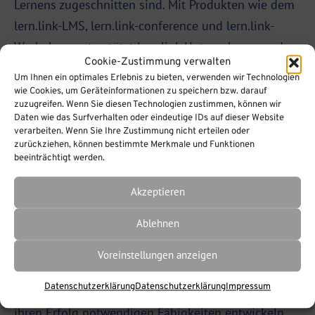
Lernens zugeschnitten sind. Mit Produkten wie dem
lern.link-LMS
, lern.link-conference und lern.link-
Workplace unterstützt lern.link Unternehmen und
Cookie-Zustimmung verwalten
Bildungseinrichtungen dabei, ein interaktives und
Um Ihnen ein optimales Erlebnis zu bieten, verwenden wir Technologien
benutzerfreundliches Lernerlebnis zu schaffen.
wie Cookies, um Geräteinformationen zu speichern bzw. darauf
zuzugreifen. Wenn Sie diesen Technologien zustimmen, können wir
lern.link-LMS
Daten wie das Surfverhalten oder eindeutige IDs auf dieser Website
verarbeiten. Wenn Sie Ihre Zustimmung nicht erteilen oder
zurückziehen, können bestimmte Merkmale und Funktionen
beeinträchtigt werden.
Das lern.link-
LMS
(Learning Management System) ist
eine umfassende
Plattform
, die es ermöglicht, Kurse
Akzeptieren
effektiv zu verwalten, zu verfolgen und zu bewerten.
Ablehnen
Es bietet Tools zur Erstellung interaktiver Inhalte,
zur Förderung der Zusammenarbeit und zum
Voreinstellungen anzeigen
Tracking von Lernfortschritten. So können HR-
Datenschutzerklärung
Datenschutzerklärung
Impressum
Fachleute sicherstellen, dass ihre Mitarbeiter die für
ihren Erfolg notwendigen Fähigkeiten entwickeln.