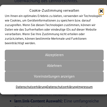
Überwachung des Lernfortschritts.
lern.link-Workplace:
Diese Plattform wurde
Cookie-Zustimmung verwalten
entworfen, um Lernen und Zusammenarbeit im
Um Ihnen ein optimales Erlebnis zu bieten, verwenden wir Technologien
wie Cookies, um Geräteinformationen zu speichern bzw. darauf
Unternehmensumfeld zu fördern. Sie integriert
zuzugreifen. Wenn Sie diesen Technologien zustimmen, können wir
Lernmanagementfunktionalitäten mit
Daten wie das Surfverhalten oder eindeutige IDs auf dieser Website
verarbeiten. Wenn Sie Ihre Zustimmung nicht erteilen oder
Werkzeugen für Kommunikation und
zurückziehen, können bestimmte Merkmale und Funktionen
Zusammenarbeit, um eine umfassende Lern-
beeinträchtigt werden.
und Arbeitsumgebung zu schaffen.
Akzeptieren
lern.link-Conference:
Eine Lösung für Online-
Konferenzen und virtuelle Meetings, die sich
Ablehnen
nahtlos in unser LMS integrieren lässt. Sie
Voreinstellungen anzeigen
bietet eine breite Palette von interaktiven
Funktionen, die den Austausch und das
Datenschutzerklärung
Datenschutzerklärung
Impressum
gemeinsame Lernen fördern.
lern.link-Content Auswahl:
Eine umfangreiche