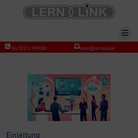
Tel. 08152 909090
team@lernlink.de
Einleitung