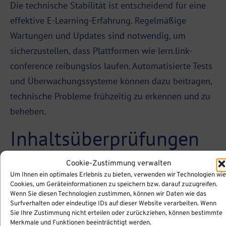
Die technische Stabilität ist entscheidend für eine
effektive E-Learning-Erfahrung. Regelmäßige
Wartungen und Updates sind notwendig, um
sicherzustellen, dass Plattformen wie lern.link-
conference reibungslos laufen. Automatisierte Tests
und Überwachungssysteme können dazu beitragen,
technische Probleme frühzeitig zu erkennen und zu
beheben.
Inhaltsüberprüfungen
Cookie-Zustimmung verwalten
Die Qualität und Genauigkeit des bereitgestellten
Um Ihnen ein optimales Erlebnis zu bieten, verwenden wir Technologien wie
Inhalts sind für den Bildungserfolg von
Cookies, um Geräteinformationen zu speichern bzw. darauf zuzugreifen.
Wenn Sie diesen Technologien zustimmen, können wir Daten wie das
entscheidender Bedeutung. Experten aus dem
Surfverhalten oder eindeutige IDs auf dieser Website verarbeiten. Wenn
jeweiligen Fachgebiet sollten daher den Inhalt
Sie Ihre Zustimmung nicht erteilen oder zurückziehen, können bestimmte
Merkmale und Funktionen beeinträchtigt werden.