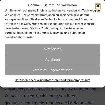
zu verwalten, Lernerfolge zu verfolgen und die
Cookie-Zustimmung verwalten
Kommunikation zwischen Lehrenden und Lernenden
Um Ihnen ein optimales Erlebnis zu bieten, verwenden wir Technologien
zu erleichtern. Mit seinem benutzerfreundlichen
wie Cookies, um Geräteinformationen zu speichern bzw. darauf
zuzugreifen. Wenn Sie diesen Technologien zustimmen, können wir
Design und der Integration verschiedener Tools
Daten wie das Surfverhalten oder eindeutige IDs auf dieser Website
unterstützt es eine dynamische Lernumgebung, die
verarbeiten. Wenn Sie Ihre Zustimmung nicht erteilen oder
zurückziehen, können bestimmte Merkmale und Funktionen
aktiv zur Verbesserung der Bildungsqualität beiträgt.
beeinträchtigt werden.
lern.link-conference
Akzeptieren
Ablehnen
lern.link-conference ist eine spezialisierte Software
für Videokonferenzen, die speziell für
Voreinstellungen anzeigen
Bildungszwecke entwickelt wurde. Sie ermöglicht es
Datenschutzerklärung
Datenschutzerklärung
Impressum
Lehrenden und Lernenden, in Echtzeit
zusammenzuarbeiten, Diskussionen zu führen und
Wissen zu teilen, unabhängig von ihrem
geografischen Standort. Durch die Förderung der