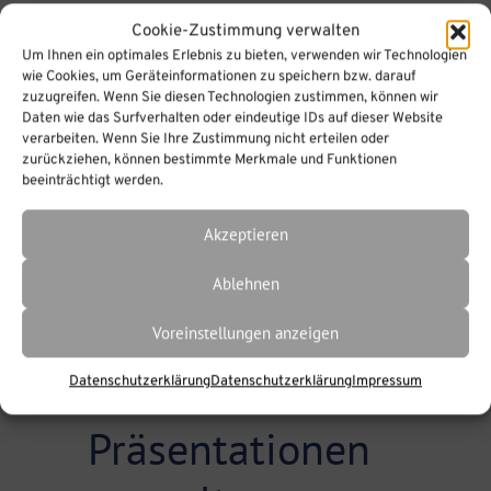
Cookie-Zustimmung verwalten
Erweiterte
Um Ihnen ein optimales Erlebnis zu bieten, verwenden wir Technologien
wie Cookies, um Geräteinformationen zu speichern bzw. darauf
Funktionen über
zuzugreifen. Wenn Sie diesen Technologien zustimmen, können wir
Daten wie das Surfverhalten oder eindeutige IDs auf dieser Website
die Schaltfläche
verarbeiten. Wenn Sie Ihre Zustimmung nicht erteilen oder
zurückziehen, können bestimmte Merkmale und Funktionen
beeinträchtigt werden.
„Aktionen“
Akzeptieren
Per Klick auf die
Ablehnen
Schaltfläche „Aktionen“ (das
‚+‘ unten links) haben Sie
Voreinstellungen anzeigen
erweiterte Möglichkeiten:
Datenschutzerklärung
Datenschutzerklärung
Impressum
Präsentationen